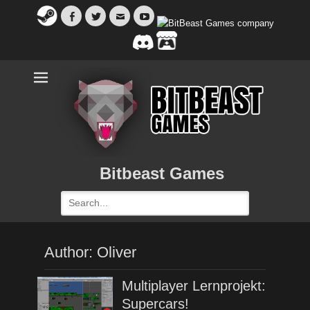
Facebook
Twitter
Email
YouTube
Bitbeast Games
Search
for:
Author:
Oliver
Multiplayer Lernprojekt:
Supercars!