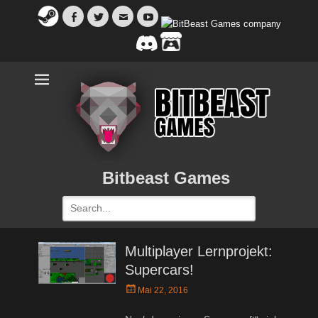
Facebook
Twitter
Email
YouTube
Bitbeast Games
Search
for:
Multiplayer Lernprojekt:
Supercars!
Posted
Mai 22, 2016
on