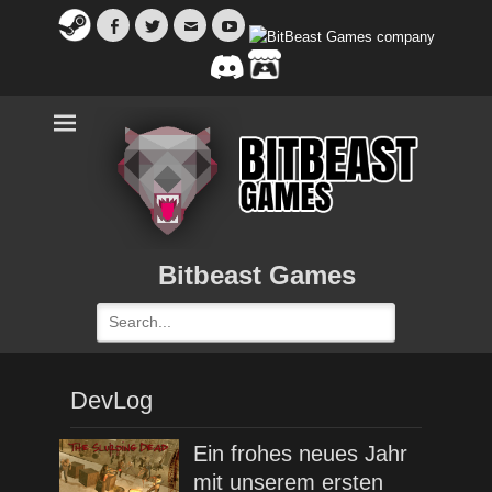
Facebook
Twitter
Email
YouTube
Bitbeast Games
Search
for:
DevLog
Ein frohes neues Jahr
mit unserem ersten